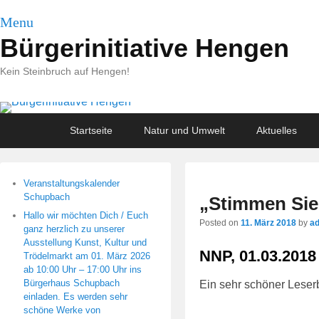
Menu
Bürgerinitiative Hengen
Kein Steinbruch auf Hengen!
Primary
Skip
Skip
Startseite
Natur und Umwelt
Aktuelles
menu
to
to
primary
secondary
content
content
Veranstaltungskalender
Schupbach
„Stimmen Sie
Hallo wir möchten Dich / Euch
Posted on
11. März 2018
by
a
ganz herzlich zu unserer
Ausstellung Kunst, Kultur und
NNP, 01.03.2018
Trödelmarkt am 01. März 2026
ab 10:00 Uhr – 17:00 Uhr ins
Bürgerhaus Schupbach
Ein sehr schöner Leserb
einladen. Es werden sehr
schöne Werke von