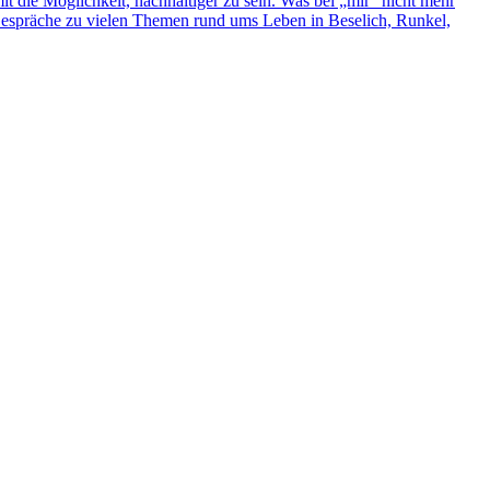
t die Möglichkeit, nachhaltiger zu sein. Was bei „mir“ nicht mehr
e Gespräche zu vielen Themen rund ums Leben in Beselich, Runkel,