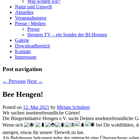
Was wollen wir?
Natur und Umwelt
Aktuelles
Veranstaltungen
Presse | Medien
Presse
Hengen TV – ein Sender der BI Hengen
Galerie
Downloadbereich
Kontakt
Impressum
Post navigation
←
Previous
Next
→
Bee Hengen!
Posted on
12. Mai 2021
by
Mirjam Schubert
Wir suchen insektenfreundliche Gärten!
Die Bürgerinitiative Hengen e.V. sucht Deinen insektenfreundliche G
Wenn sich
bei Dir wohlfühlen, da
anregen, etwas für unsere Tierwelt zu tun.
Als Belohnung bekommt jeder der mitmacht eine Überraschung solange