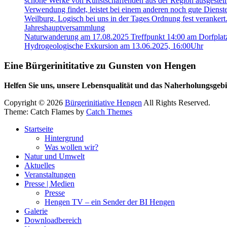
schöne Werke von Kunstschaffenden aus der Region ausgestellt. 
Verwendung findet, leistet bei einem anderen noch gute Dienst
Weilburg. Logisch bei uns in der Tages Ordnung fest verankert
Jahreshauptversammlung
Naturwanderung am 17.08.2025 Treffpunkt 14:00 am Dorfplat
Hydrogeologische Exkursion am 13.06.2025, 16:00Uhr
Eine Bürgerinititative zu Gunsten von Hengen
Helfen Sie uns, unsere Lebensqualität und das Naherholungsgeb
Copyright © 2026
Bürgerinitiative Hengen
All Rights Reserved.
Theme: Catch Flames by
Catch Themes
Startseite
Hintergrund
Was wollen wir?
Natur und Umwelt
Aktuelles
Veranstaltungen
Presse | Medien
Presse
Hengen TV – ein Sender der BI Hengen
Galerie
Downloadbereich