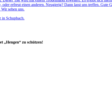
Dieser Tag wird mit einem Trödelmarkt erweitert. Es ergibt sich hiermi
e, oder erfreut einen anderen. Neugierig? Dann lasst uns treffen. Gut
. Wir sehen uns.
z in Schupbach.
iet „Hengen“ zu schützen!