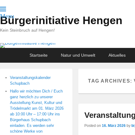
Menu
Bürgerinitiative Hengen
Kein Steinbruch auf Hengen!
Primary
Skip
Skip
Startseite
Natur und Umwelt
Aktuelles
menu
to
to
primary
secondary
content
content
Veranstaltungskalender
TAG ARCHIVES:
Schupbach
Hallo wir möchten Dich / Euch
ganz herzlich zu unserer
Ausstellung Kunst, Kultur und
Trödelmarkt am 01. März 2026
Veranstaltun
ab 10:00 Uhr – 17:00 Uhr ins
Bürgerhaus Schupbach
einladen. Es werden sehr
Posted on
16. März 2026
by
bi
schöne Werke von